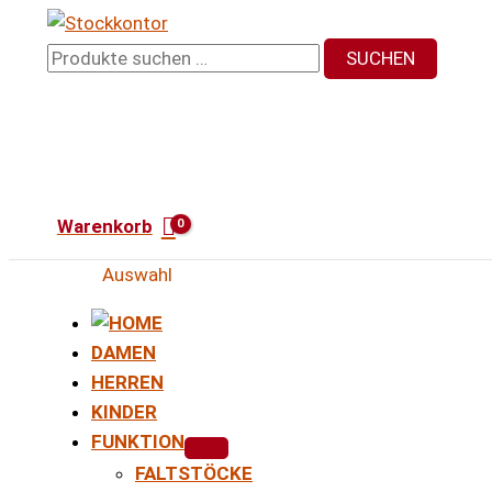
Zum
Inhalt
Suchen
SUCHEN
springen
nach:
Warenkorb
Auswahl
DAMEN
HERREN
KINDER
FUNKTION
FALTSTÖCKE