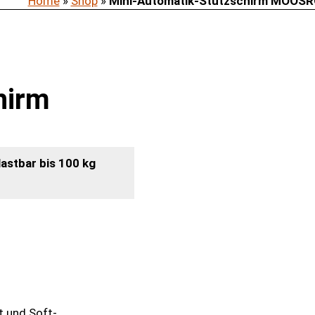
Home
»
Shop
»
Mini-Automatik-Stützschirm MOOS
hirm
astbar bis 100 kg
t und Soft-