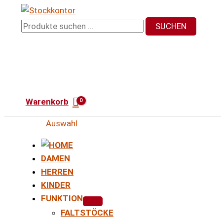
Zum
Inhalt
Suchen
SUCHEN
springen
nach:
Warenkorb
Auswahl
DAMEN
HERREN
KINDER
FUNKTION
FALTSTÖCKE