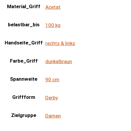
Material_Griff
Acetat
belastbar_bis
100 kg
Handseite_Griff
rechts & links
Farbe_Griff
dunkelbraun
Spannweite
90 cm
Griffform
Derby
Zielgruppe
Damen