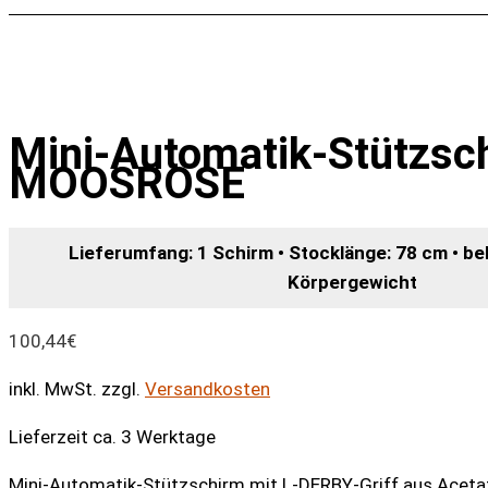
Mini-Automatik-Stützsc
MOOSROSE
Lieferumfang: 1 Schirm • Stocklänge: 78 cm • bel
Körpergewicht
100,44
€
inkl. MwSt.
zzgl.
Versandkosten
Lieferzeit ca. 3 Werktage
Mini-Automatik-Stützschirm mit L-DERBY-Griff aus Aceta