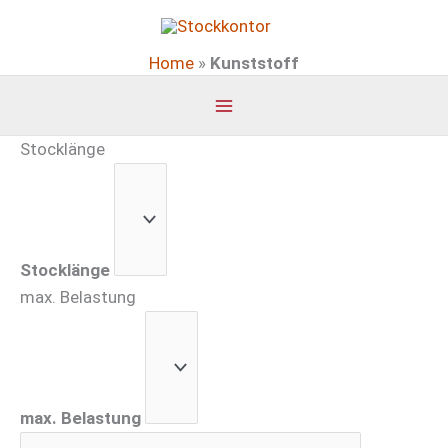
Zum
Inhalt
Home
»
Kunststoff
springen
Stocklänge
Stocklänge
max. Belastung
max. Belastung