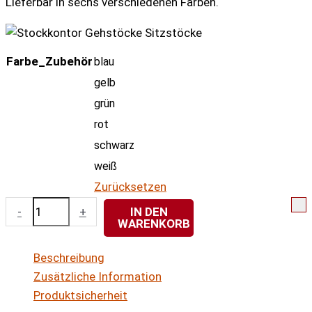
Lieferbar in sechs verschiedenen Farben.
Farbe_Zubehör
blau
gelb
grün
rot
schwarz
weiß
Zurücksetzen
Toolflex
-
+
IN DEN
WARENKORB
Original
5er-
Beschreibung
Set
Zusätzliche Information
Haken
Produktsicherheit
für