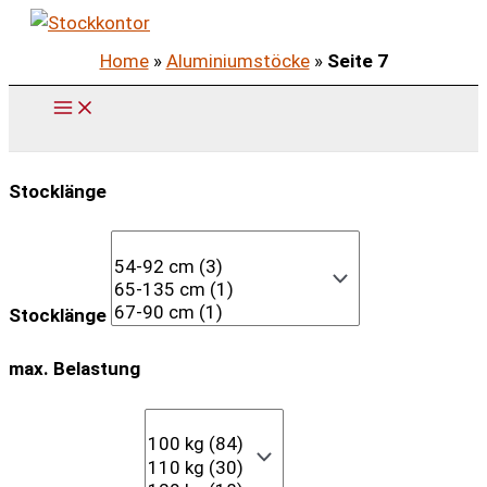
Zum
Inhalt
Home
»
Aluminiumstöcke
»
Seite 7
springen
Stocklänge
Stocklänge
max. Belastung