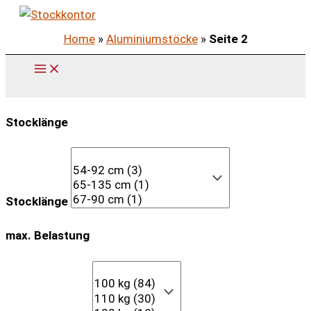
Zum
Inhalt
Home
»
Aluminiumstöcke
»
Seite 2
springen
Stocklänge
Stocklänge
max. Belastung