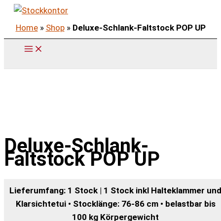
Zum
Inhalt
Home
»
Shop
»
Deluxe-Schlank-Faltstock POP UP
springen
Deluxe-Schlank-
Faltstock POP UP
Lieferumfang: 1 Stock | 1 Stock inkl Halteklammer un
Klarsichtetui • Stocklänge: 76-86 cm • belastbar bis
100 kg Körpergewicht