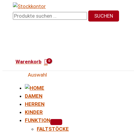
Zum
Inhalt
Suchen
SUCHEN
springen
nach:
Warenkorb
Auswahl
DAMEN
HERREN
KINDER
FUNKTION
FALTSTÖCKE