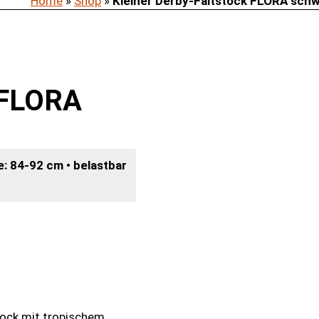
Home
»
Shop
»
Kleiner Derby-Faltstock FLORA sch
k FLORA
e: 84-92 cm • belastbar
tock mit tropischem