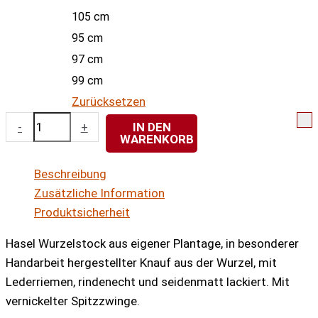
105 cm
95 cm
97 cm
99 cm
Zurücksetzen
Hasel-
-
+
IN DEN
WARENKORB
Wurzelstock
rindenecht
Beschreibung
mit
Zusätzliche Information
Lederschlaufe
Produktsicherheit
Menge
Hasel Wurzelstock aus eigener Plantage, in besonderer
Handarbeit hergestellter Knauf aus der Wurzel, mit
Lederriemen, rindenecht und seidenmatt lackiert. Mit
vernickelter Spitzzwinge.