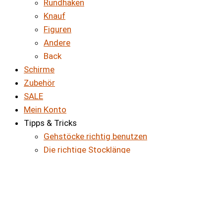
Rundhaken
Knauf
Figuren
Andere
Back
Schirme
Zubehör
SALE
Mein Konto
Tipps & Tricks
Gehstöcke richtig benutzen
Die richtige Stocklänge
Gehstöcke richtig kürzen
Gehstöcke richtig pflegen
Back
× CLOSE PANEL